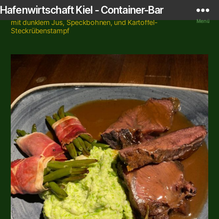
Hafenwirtschaft Kiel - Container-Bar
Startseite
/
Shop
/
Essen
/
Hauptgerichte
/ Ochsenbäckchen
mit dunklem Jus, Speckbohnen, und Kartoffel-
Menü
Steckrübenstampf