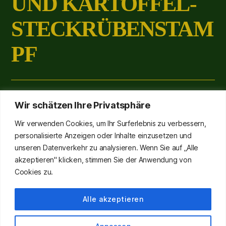
UND KARTOFFEL-
STECKRÜBENSTAM
PF
16,50
€
Wir schätzen Ihre Privatsphäre
Wir verwenden Cookies, um Ihr Surferlebnis zu verbessern,
inkl. 7 % MwSt.
zzgl.
Versandkosten
personalisierte Anzeigen oder Inhalte einzusetzen und
Nicht vorrätig
unseren Datenverkehr zu analysieren. Wenn Sie auf „Alle
akzeptieren" klicken, stimmen Sie der Anwendung von
Cookies zu.
Kategorien:
Essen
,
Hauptgerichte
Schlagwort:
KW7-Hauptspeisen
Alle akzeptieren