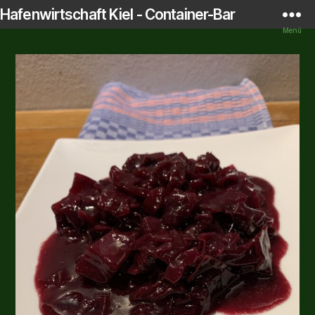
Hafenwirtschaft Kiel - Container-Bar
Startseite
/
Shop
/
Essen
/
Beilagen
/ Apfelrotkohl
Menü